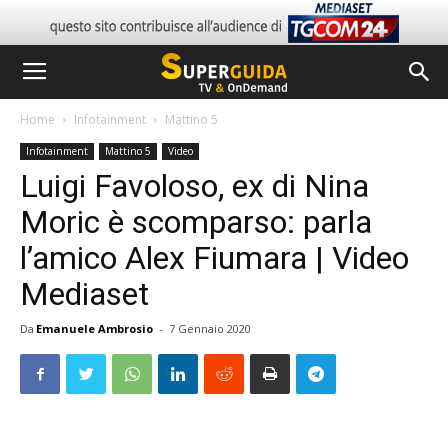
Home
Infotainment
Mattino 5
Infotainment
Mattino 5
Video
Luigi Favoloso, ex di Nina
Moric è scomparso: parla
l’amico Alex Fiumara | Video
Mediaset
Da
Emanuele Ambrosio
-
7 Gennaio 2020