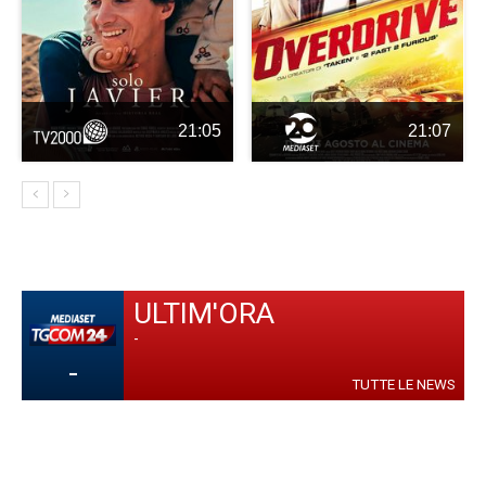
21:05
21:07
ULTIM'ORA
-
-
TUTTE LE NEWS