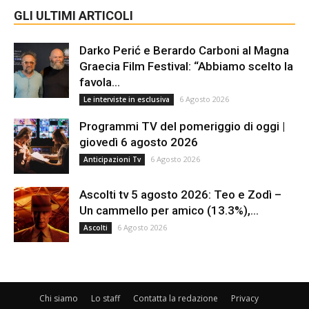
GLI ULTIMI ARTICOLI
Darko Perić e Berardo Carboni al Magna
Graecia Film Festival: “Abbiamo scelto la
favola...
6 Agosto 2026
Le interviste in esclusiva
Programmi TV del pomeriggio di oggi |
giovedì 6 agosto 2026
6 Agosto 2026
Anticipazioni Tv
Ascolti tv 5 agosto 2026: Teo e Zodì –
Un cammello per amico (13.3%),...
6 Agosto 2026
Ascolti
Chi siamo
Lo staff
Contatta la redazione
Privacy