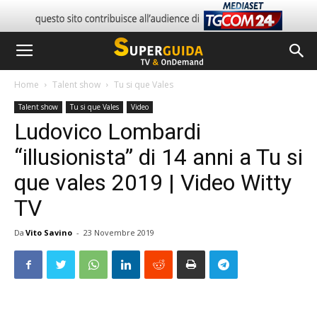
Home
Talent show
Tu si que Vales
Talent show
Tu si que Vales
Video
Ludovico Lombardi
“illusionista” di 14 anni a Tu si
que vales 2019 | Video Witty
TV
Da
Vito Savino
-
23 Novembre 2019