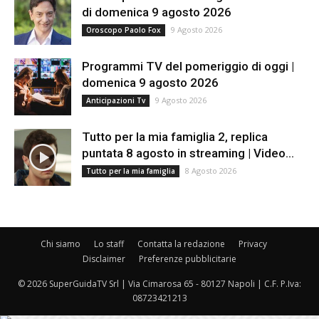
di domenica 9 agosto 2026
9 Agosto 2026
Oroscopo Paolo Fox
Programmi TV del pomeriggio di oggi |
domenica 9 agosto 2026
9 Agosto 2026
Anticipazioni Tv
Tutto per la mia famiglia 2, replica
puntata 8 agosto in streaming | Video...
8 Agosto 2026
Tutto per la mia famiglia
Chi siamo
Lo staff
Contatta la redazione
Privacy
Disclaimer
Preferenze pubblicitarie
© 2026 SuperGuidaTV Srl | Via Cimarosa 65 - 80127 Napoli | C.F. P.Iva:
08723421213