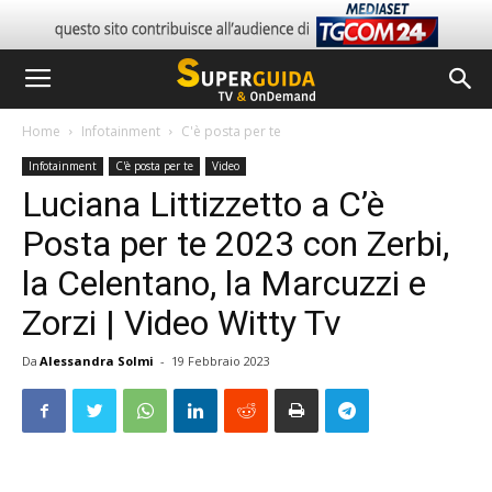
Home
Infotainment
C'è posta per te
Infotainment
C'è posta per te
Video
Luciana Littizzetto a C’è
Posta per te 2023 con Zerbi,
la Celentano, la Marcuzzi e
Zorzi | Video Witty Tv
Da
Alessandra Solmi
-
19 Febbraio 2023