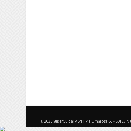
© 2026 SuperGuidaTV Srl | Via Cimarosa 65 - 80127 Nap