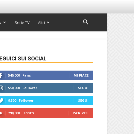
w
Serie TV
Altri
EGUICI SUI SOCIAL
540,000
Fans
MI PIACE
550,000
Follower
SEGUI
9,300
Follower
SEGUI
290,000
Iscritti
ISCRIVITI