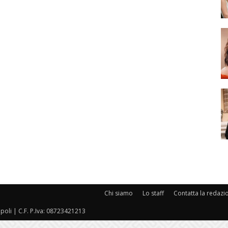
Chi siamo
Lo staff
Contatta la redazi
oli | C.F. P.Iva: 08723421213