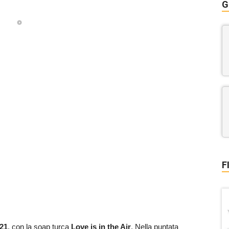
G
F
021
, con la soap turca
Love is in the Air
. Nella puntata