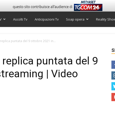
V
Ascolti Tv
Anticipazioni Tv
Soap opera
Reality Sho
, replica puntata del 9 ottobre 2021 in...
S
, replica puntata del 9
streaming | Video