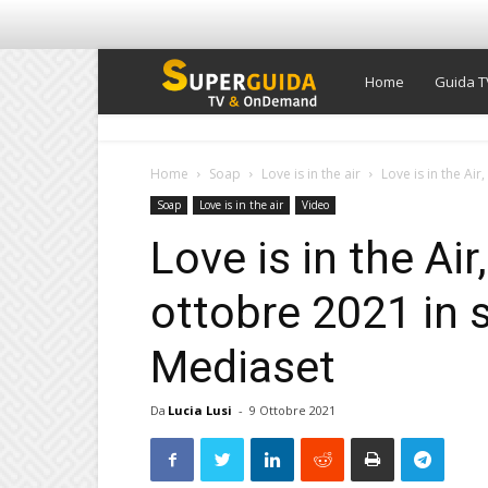
Super
Home
Guida T
Guida
Home
Soap
Love is in the air
Love is in the Air
Soap
Love is in the air
Video
TV
Love is in the Air
ottobre 2021 in 
Mediaset
Da
Lucia Lusi
-
9 Ottobre 2021