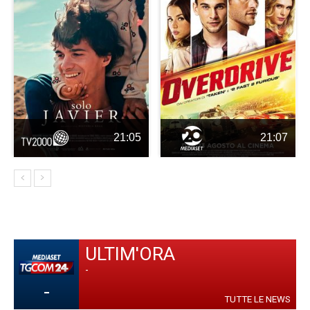
21:05
21:07
ULTIM'ORA
-
-
TUTTE LE NEWS