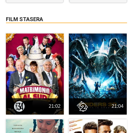
FILM STASERA
21:02
21:04