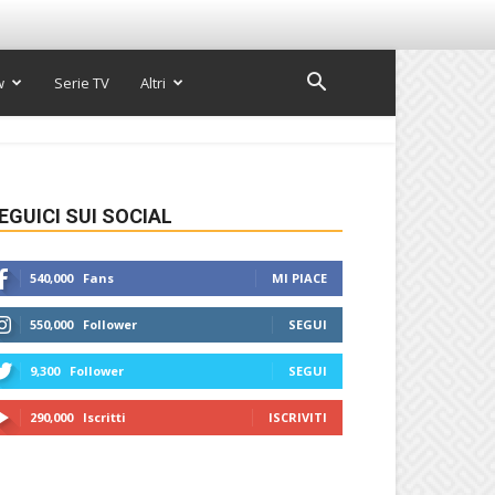
w
Serie TV
Altri
EGUICI SUI SOCIAL
540,000
Fans
MI PIACE
550,000
Follower
SEGUI
9,300
Follower
SEGUI
290,000
Iscritti
ISCRIVITI