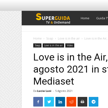
Super
Home
Guida T
Guida
Home
Soap
Love is in the air
Love is in the Air
Soap
Love is in the air
Video
TV
Love is in the Air
agosto 2021 in s
Mediaset
Da
Lucia Lusi
-
5 Agosto 2021