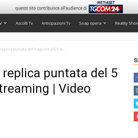
V
Ascolti Tv
Anticipazioni Tv
Soap opera
Reality Sho
, replica puntata del 5 agosto 2021 in...
S
, replica puntata del 5
treaming | Video