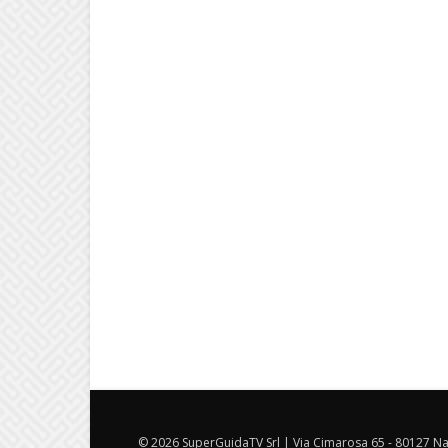
© 2026 SuperGuidaTV Srl | Via Cimarosa 65 - 80127 Nap