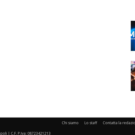
Chi siamo
Lo staff
Contatta la redazi
oli | C.F. P.Iva: 08723421213