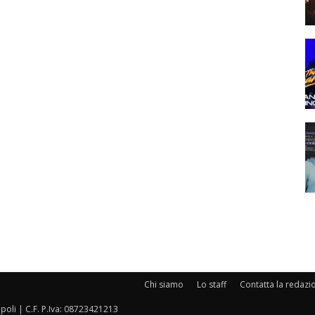
Chi siamo
Lo staff
Contatta la redazi
oli | C.F. P.Iva: 08723421213