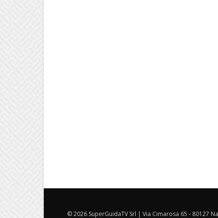
© 2026 SuperGuidaTV Srl | Via Cimarosa 65 - 80127 Nap