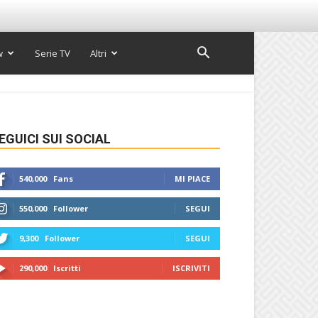
w
Serie TV
Altri
EGUICI SUI SOCIAL
540,000
Fans
MI PIACE
550,000
Follower
SEGUI
9,300
Follower
SEGUI
290,000
Iscritti
ISCRIVITI