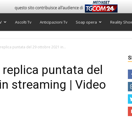
V
Ascolti Tv
Anticipazioni Tv
Soap opera
Reality Sho
, replica puntata del 29 ottobre 2021 in...
S
, replica puntata del
in streaming | Video