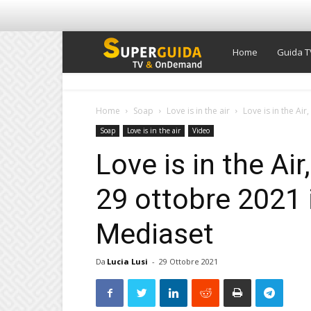
Super
Home
Guida T
Guida
Home
Soap
Love is in the air
Love is in the Air
Soap
Love is in the air
Video
TV
Love is in the Air
29 ottobre 2021 
Mediaset
Da
Lucia Lusi
-
29 Ottobre 2021