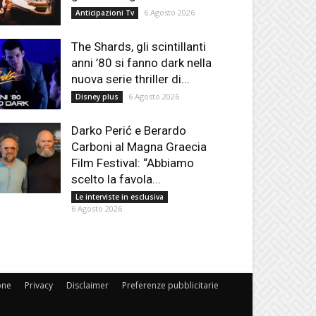
6 Agosto 2026
Anticipazioni Tv
The Shards, gli scintillanti
anni ’80 si fanno dark nella
nuova serie thriller di...
6 Agosto 2026
Disney plus
Darko Perić e Berardo
Carboni al Magna Graecia
Film Festival: “Abbiamo
scelto la favola...
Le interviste in esclusiva
6 Agosto 2026
one
Privacy
Disclaimer
Preferenze pubblicitarie