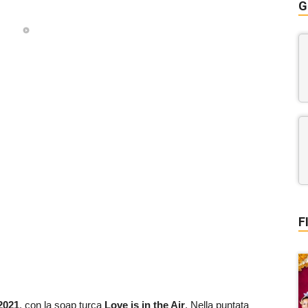
G
F
2021
, con la soap turca
Love is in the Air
. Nella puntata