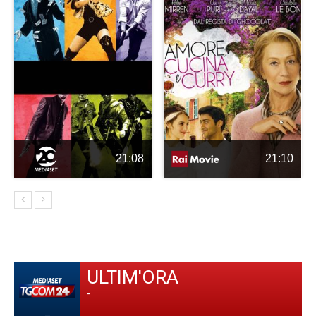
21:08
21:10
ULTIM'ORA
-
-