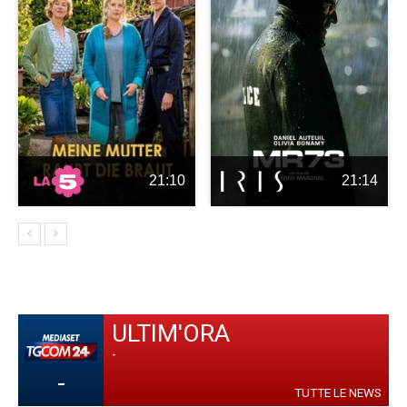
21:10
21:14
ULTIM'ORA
-
-
TUTTE LE NEWS