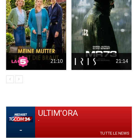
21:10
21:14
ULTIM'ORA
-
-
TUTTE LE NEWS