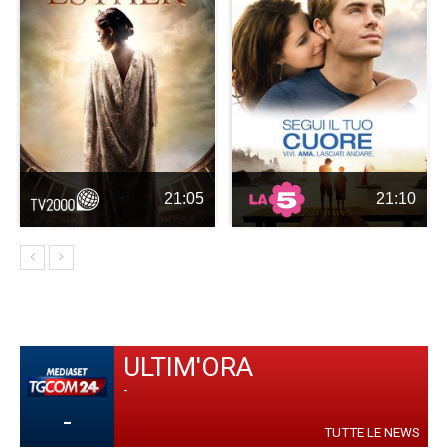
21:05
21:10
ULTIM'ORA
-
-
TUTTE LE NEWS