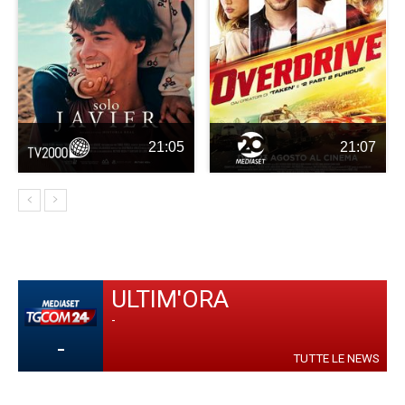
21:05
21:07
ULTIM'ORA
-
-
TUTTE LE NEWS