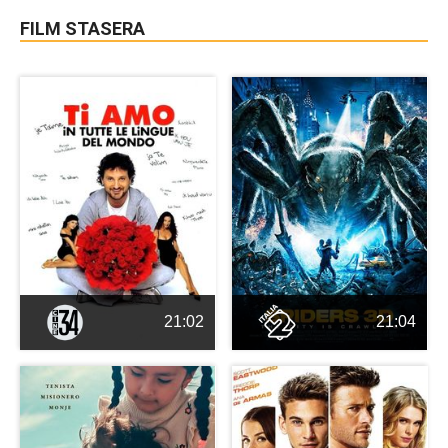
FILM STASERA
21:02
21:04