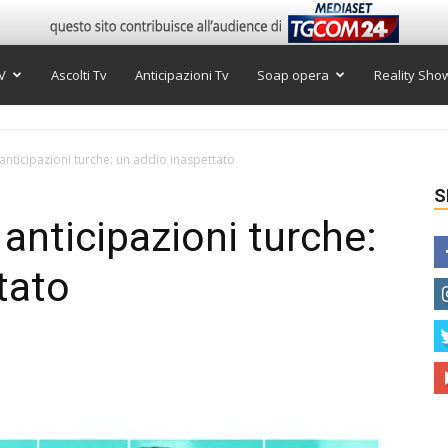
V
Ascolti Tv
Anticipazioni Tv
Soap opera
Reality Sho
, anticipazioni turche: un addio inaspettato
S
, anticipazioni turche:
tato