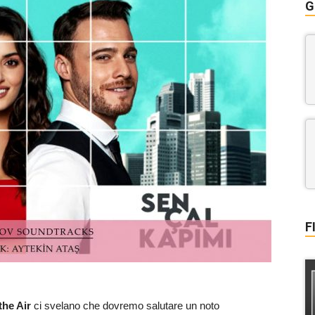
G
F
the Air
ci svelano che dovremo salutare un noto