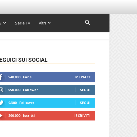
w
Serie TV
Altri
EGUICI SUI SOCIAL
540,000
Fans
MI PIACE
550,000
Follower
SEGUI
9,300
Follower
SEGUI
290,000
Iscritti
ISCRIVITI