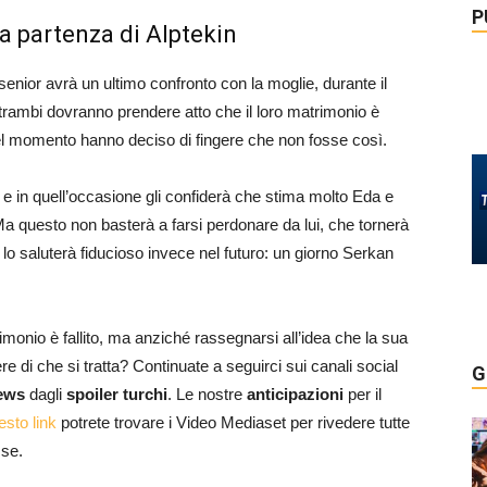
P
la partenza di Alptekin
t senior avrà un ultimo confronto con la moglie, durante il
Entrambi dovranno prendere atto che il loro matrimonio è
el momento hanno deciso di fingere che non fosse così.
, e in quell’occasione gli confiderà che stima molto Eda e
. Ma questo non basterà a farsi perdonare da lui, che tornerà
 lo saluterà fiducioso invece nel futuro: un giorno Serkan
imonio è fallito, ma anziché rassegnarsi all’idea che la sua
ere di che si tratta? Continuate a seguirci sui canali social
G
ews
dagli
spoiler turchi
. Le nostre
anticipazioni
per il
esto link
potrete trovare i Video Mediaset per rivedere tutte
se.