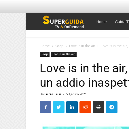
Super
Home
Guida T
Guida
Home
Soap
Love is in the air
Love is in the air
Soap
Love is in the air
TV
Love is in the air
un addio inaspet
Da
Lucia Lusi
-
5 Agosto 2021