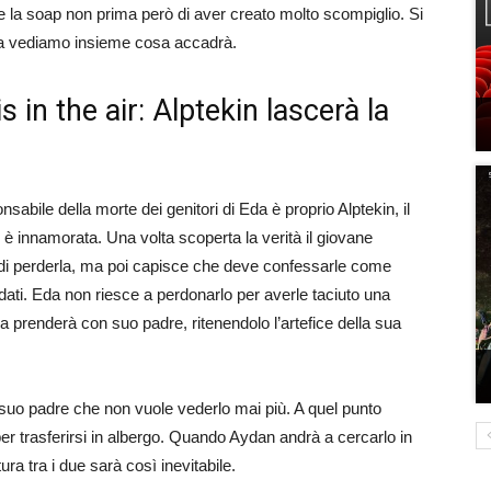
a soap non prima però di aver creato molto scompiglio. Si
 Ma vediamo insieme cosa accadrà.
s in the air: Alptekin lascerà la
abile della morte dei genitori di Eda è proprio Alptekin, il
 è innamorata. Una volta scoperta la verità il giovane
a di perderla, ma poi capisce che deve confessarle come
ndati. Eda non riesce a perdonarlo per averle taciuto una
 prenderà con suo padre, ritenendolo l’artefice della sua
suo padre che non vuole vederlo mai più. A quel punto
per trasferirsi in albergo. Quando Aydan andrà a cercarlo in
tura tra i due sarà così inevitabile.