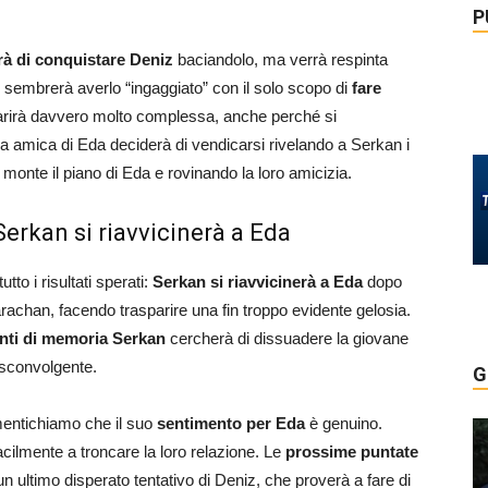
P
rà di conquistare Deniz
baciandolo, ma verrà respinta
 sembrerà averlo “ingaggiato” con il solo scopo di
fare
parirà davvero molto complessa, anche perché si
a amica di Eda deciderà di vendicarsi rivelando a Serkan i
monte il piano di Eda e rovinando la loro amicizia.
Serkan si riavvicinerà a Eda
to i risultati sperati:
Serkan si riavvicinerà a Eda
dopo
rachan, facendo trasparire una fin troppo evidente gelosia.
nti di memoria Serkan
cercherà di dissuadere la giovane
 sconvolgente.
G
entichiamo che il suo
sentimento per Eda
è genuino.
ilmente a troncare la loro relazione. Le
prossime puntate
n ultimo disperato tentativo di Deniz, che proverà a fare di