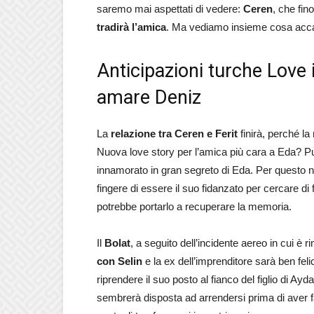
saremo mai aspettati di vedere:
Ceren
, che fi
tradirà l’amica
. Ma vediamo insieme cosa acc
Anticipazioni turche Love i
amare Deniz
La
relazione tra Ceren e Ferit
finirà, perché l
Nuova love story per l’amica più cara a Eda? P
innamorato in gran segreto di Eda. Per questo no
fingere di essere il suo fidanzato per cercare di 
potrebbe portarlo a recuperare la memoria.
Il
Bolat
, a seguito dell’incidente aereo in cui è r
con Selin
e la ex dell’imprenditore sarà ben fel
riprendere il suo posto al fianco del figlio di 
sembrerà disposta ad arrendersi prima di aver fatt