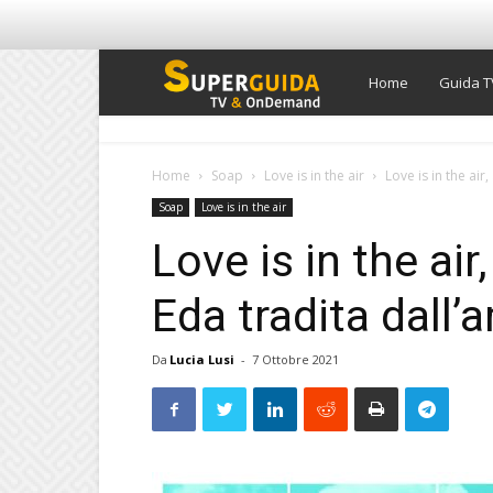
Super
Home
Guida T
Guida
Home
Soap
Love is in the air
Love is in the air
Soap
Love is in the air
TV
Love is in the air
Eda tradita dall’
Da
Lucia Lusi
-
7 Ottobre 2021