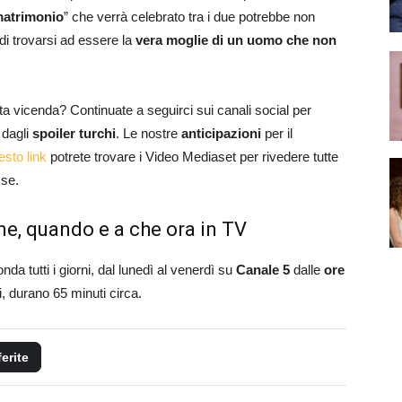
matrimonio
” che verrà celebrato tra i due potrebbe non
di trovarsi ad essere la
vera moglie di un uomo che non
ta vicenda? Continuate a seguirci sui canali social per
dagli
spoiler turchi
. Le nostre
anticipazioni
per il
esto link
potrete trovare i Video Mediaset per rivedere tutte
se.
iane, quando e a che ora in TV
da tutti i giorni, dal lunedì al venerdì su
Canale 5
dalle
ore
i, durano 65 minuti circa.
ferite