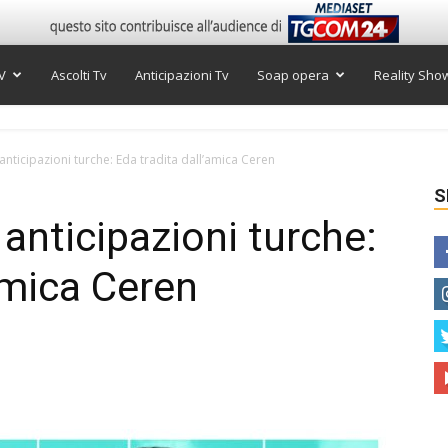
V
Ascolti Tv
Anticipazioni Tv
Soap opera
Reality Sho
, anticipazioni turche: Eda tradita dall’amica Ceren
S
, anticipazioni turche:
amica Ceren