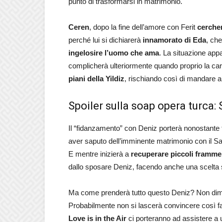
punto di trasformarsi in matrimonio.
Ceren
, dopo la fine dell’amore con Ferit
cerche
perché lui si dichiarerà
innamorato di Eda
, che
ingelosire l’uomo che ama
. La situazione ap
complicherà ulteriormente quando proprio la car
piani della Yildiz
, rischiando così di mandare a 
Spoiler sulla soap opera turca: 
Il “fidanzamento” con Deniz porterà nonostante tut
aver saputo dell’imminente matrimonio con il Sa
E mentre inizierà a
recuperare piccoli framme
dallo sposare Deniz, facendo anche una scelta
Ma come prenderà tutto questo Deniz? Non dim
Probabilmente non si lascerà convincere così fac
Love is in the Air
ci porteranno ad assistere a u