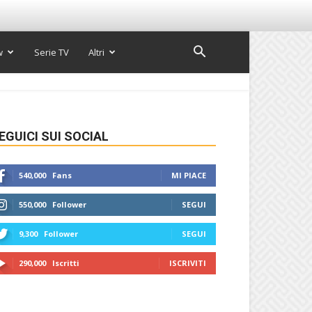
w
Serie TV
Altri
EGUICI SUI SOCIAL
540,000
Fans
MI PIACE
550,000
Follower
SEGUI
9,300
Follower
SEGUI
290,000
Iscritti
ISCRIVITI