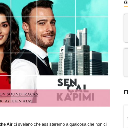
G
F
the Air
ci svelano che assisteremo a qualcosa che non ci