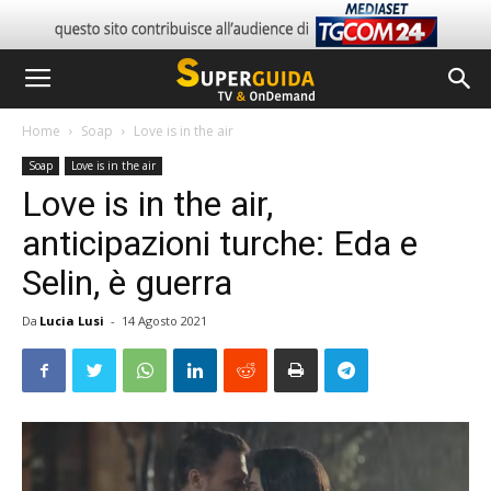
Home
Soap
Love is in the air
Soap
Love is in the air
Love is in the air,
anticipazioni turche: Eda e
Selin, è guerra
Da
Lucia Lusi
-
14 Agosto 2021