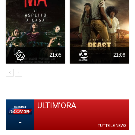
21:05
21:08
ULTIM'ORA
-
-
TUTTE LE NEWS