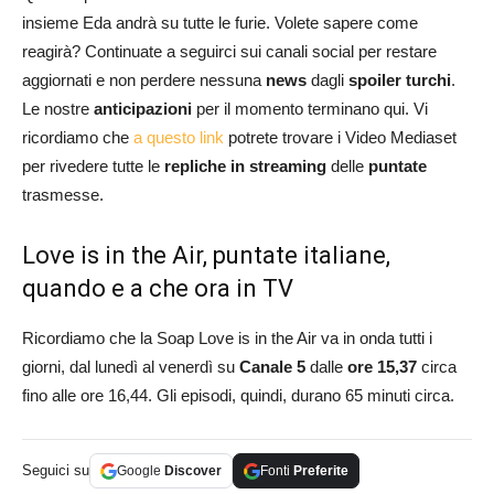
insieme Eda andrà su tutte le furie. Volete sapere come
reagirà? Continuate a seguirci sui canali social per restare
aggiornati e non perdere nessuna
news
dagli
spoiler turchi
.
Le nostre
anticipazioni
per il momento terminano qui. Vi
ricordiamo che
a questo link
potrete trovare i Video Mediaset
per rivedere tutte le
repliche in streaming
delle
puntate
trasmesse.
Love is in the Air, puntate italiane,
quando e a che ora in TV
Ricordiamo che la Soap Love is in the Air va in onda tutti i
giorni, dal lunedì al venerdì su
Canale 5
dalle
ore 15,37
circa
fino alle ore 16,44. Gli episodi, quindi, durano 65 minuti circa.
Seguici su
Google
Discover
Fonti
Preferite