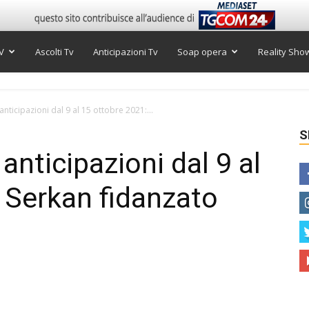
V
Ascolti Tv
Anticipazioni Tv
Soap opera
Reality Sho
, anticipazioni dal 9 al 15 ottobre 2021:...
S
, anticipazioni dal 9 al
 Serkan fidanzato