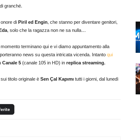
di granché.
n onore di
Piril ed Engin
, che stanno per diventare genitori,
 Eda
, solo che la ragazza non ne sa nulla…
l momento terminano qui e vi diamo appuntamento alla
 porteranno news su questa intricata vicenda. Intanto
qui
su
Canale 5
(canale 105 in HD) in
replica streaming.
sui titolo originale è
Sen Çal Kapımı
tutti i giorni, dal lunedì
ferite