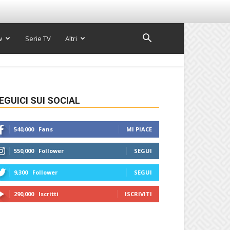
w
Serie TV
Altri
EGUICI SUI SOCIAL
540,000
Fans
MI PIACE
550,000
Follower
SEGUI
9,300
Follower
SEGUI
290,000
Iscritti
ISCRIVITI