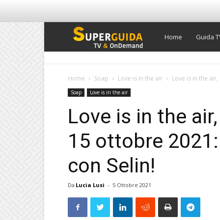
Super
Home
Guida T
Guida
Home
Soap
Love is in the air
Love is in the air
Soap
Love is in the air
TV
Love is in the air
15 ottobre 2021:
con Selin!
Da
Lucia Lusi
-
5 Ottobre 2021