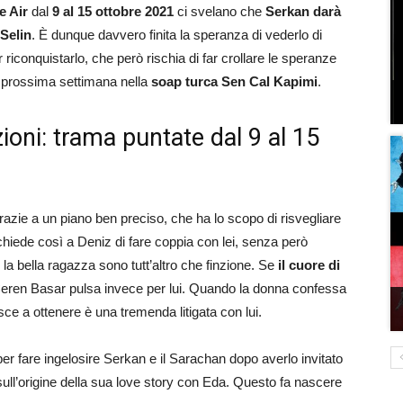
e Air
dal
9 al 15 ottobre 2021
ci svelano che
Serkan darà
 Selin
. È dunque davvero finita la speranza di vederlo di
 riconquistarlo, che però rischia di far crollare le speranze
 prossima settimana nella
soap turca Sen Cal Kapimi
.
azioni: trama puntate dal 9 al 15
azie a un piano ben preciso, che ha lo scopo di risvegliare
 chiede così a Deniz di fare coppia con lei, senza però
la bella ragazza sono tutt’altro che finzione. Se
il cuore di
Ceren Basar pulsa invece per lui. Quando la donna confessa
esce a ottenere è una tremenda litigata con lui.
r fare ingelosire Serkan e il Sarachan dopo averlo invitato
 sull’origine della sua love story con Eda. Questo fa nascere