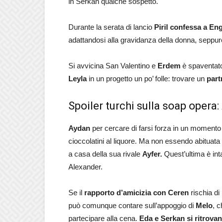
in Serkan qualche sospetto.
Durante la serata di lancio
Piril confessa a Eng
adattandosi alla gravidanza della donna, seppure
Si avvicina San Valentino e
Erdem
è spaventato
Leyla
in un progetto un po’ folle: trovare un
part
Spoiler turchi sulla soap opera:
Aydan
per cercare di farsi forza in un momento n
cioccolatini al liquore. Ma non essendo abituata 
a casa della sua rivale
Ayfer.
Quest’ultima è int
Alexander.
Se il
rapporto d’amicizia con Ceren
rischia di
può comunque contare sull’appoggio di
Melo
, 
partecipare alla cena.
Eda e Serkan si ritrovan