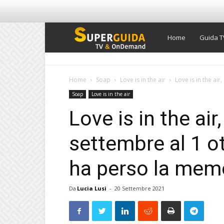
Super
Home
Guida T
Guida
Home
Soap
Love is in the air
Love is in the air
Soap
Love is in the air
TV
Love is in the air
settembre al 1 o
ha perso la mem
Da
Lucia Lusi
-
20 Settembre 2021