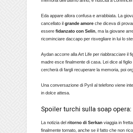
memoria dell’ultimo anno, è riuscita a convince
Eda appare allora confusa e arrabbiata. La gio
cancellato il
grande amore
che diceva di provar
essere
fidanzato con Selin
, ma la giovane arre
ricominciare daccapo per risvegliare in lui lo s
Aydan accorre alla Art Life per riabbracciare il f
madre esce finalmente di casa. Lei dice al figlio 
cercherà di fargli recuperare la memoria, poi o
Una conversazione di Pyril al telefono viene int
in dolce attesa.
Spoiler turchi sulla soap opera:
La notizia del
ritorno di Serkan
viaggia in fret
finalmente tornato, anche se il fatto che non ric