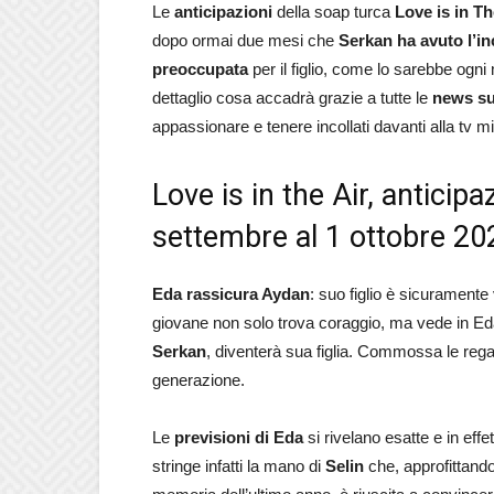
Le
anticipazioni
della soap turca
Love is in Th
dopo ormai due mesi che
Serkan ha avuto l’in
preoccupata
per il figlio, come lo sarebbe ogn
dettaglio cosa accadrà grazie a tutte le
news su
appassionare e tenere incollati davanti alla tv mig
Love is in the Air, anticip
settembre al 1 ottobre 20
Eda rassicura Aydan
: suo figlio è sicuramente 
giovane non solo trova coraggio, ma vede in Eda 
Serkan
, diventerà sua figlia. Commossa le rega
generazione.
Le
previsioni di Eda
si rivelano esatte e in effet
stringe infatti la mano di
Selin
che, approfittando 