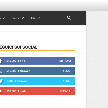
w
Serie TV
Altri
EGUICI SUI SOCIAL
540,000
Fans
MI PIACE
550,000
Follower
SEGUI
9,300
Follower
SEGUI
290,000
Iscritti
ISCRIVITI