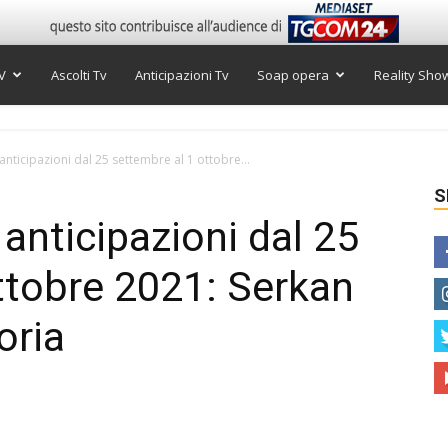
V
Ascolti Tv
Anticipazioni Tv
Soap opera
Reality Sho
, anticipazioni dal 25 settembre al 1 ottobre...
S
, anticipazioni dal 25
ttobre 2021: Serkan
oria