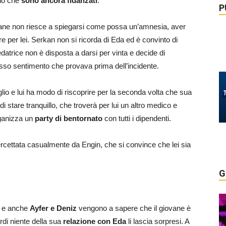
rlo che
sono ancora fidanzati
.
P
vane non riesce a spiegarsi come possa un’amnesia, aver
e per lei. Serkan non si ricorda di Eda ed è convinto di
datrice non è disposta a darsi per vinta e decide di
tesso sentimento che provava prima dell’incidente.
iglio e lui ha modo di riscoprire per la seconda volta che sua
di stare tranquillo, che troverà per lui un altro medico e
rganizza un
party di bentornato
con tutti i dipendenti.
ercettata casualmente da Engin, che si convince che lei sia
G
ta e anche
Ayfer e Deniz
vengono a sapere che il giovane è
ordi niente della sua
relazione con Eda
li lascia sorpresi. A