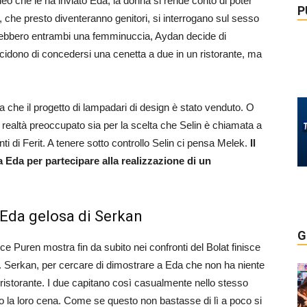
ideo che le ha inviato Eda, la donna si rende conto di poter
P
, che presto diventeranno genitori, si interrogano sul sesso
rrebbero entrambi una femminuccia, Aydan decide di
idono di concedersi una cenetta a due in un ristorante, ma
izia che il progetto di lampadari di design è stato venduto. O
 realtà preoccupato sia per la scelta che Selin è chiamata a
ti di Ferit. A tenere sotto controllo Selin ci pensa Melek.
Il
 Eda per partecipare alla realizzazione di un
: Eda gelosa di Serkan
G
rice Puren mostra fin da subito nei confronti del Bolat finisce
. Serkan, per cercare di dimostrare a Eda che non ha niente
l ristorante. I due capitano così casualmente nello stesso
la loro cena. Come se questo non bastasse di lì a poco si