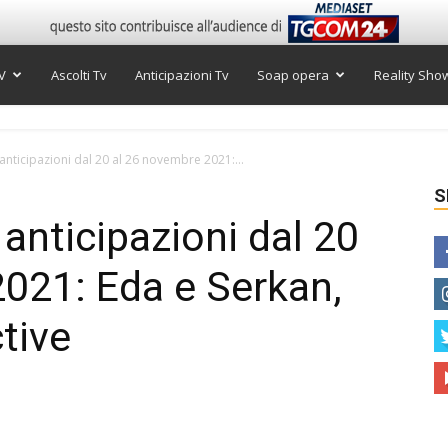
V
Ascolti Tv
Anticipazioni Tv
Soap opera
Reality Sho
, anticipazioni dal 20 al 26 novembre 2021:...
S
, anticipazioni dal 20
021: Eda e Serkan,
ctive