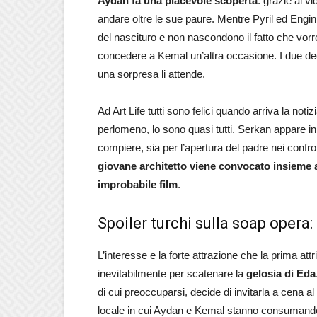
Aydan fa una piacevole scoperta
: grazie al v
andare oltre le sue paure. Mentre Pyril ed Engin
del nascituro e non nascondono il fatto che vo
concedere a Kemal un’altra occasione. I due dec
una sorpresa li attende.
Ad Art Life tutti sono felici quando arriva la not
perlomeno, lo sono quasi tutti. Serkan appare in
compiere, sia per l’apertura del padre nei confron
giovane architetto viene convocato insieme a
improbabile film
.
Spoiler turchi sulla soap opera
L’interesse e la forte attrazione che la prima att
inevitabilmente per scatenare la
gelosia di Eda
di cui preoccuparsi, decide di invitarla a cena a
locale in cui Aydan e Kemal stanno consumando 