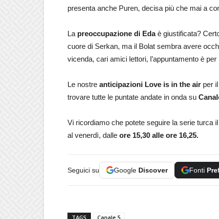
presenta anche Puren, decisa più che mai a conqu
La
preoccupazione di Eda
è giustificata? Cert
cuore di Serkan, ma il Bolat sembra avere occhi s
vicenda, cari amici lettori, l’appuntamento è pe
Le nostre
anticipazioni Love is in the air
per i
trovare tutte le puntate andate in onda su
Canal
Vi ricordiamo che potete seguire la serie turca il 
al venerdì, dalle
ore 15,30 alle ore 16,25.
Seguici su
Google
Discover
Fonti
Pre
TAGS
Canale 5