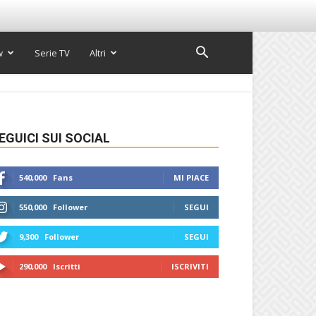
w
Serie TV
Altri
EGUICI SUI SOCIAL
540,000
Fans
MI PIACE
550,000
Follower
SEGUI
9,300
Follower
SEGUI
290,000
Iscritti
ISCRIVITI