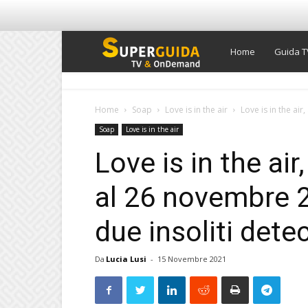
Super
Home
Guida T
Guida
Home
Soap
Love is in the air
Love is in the air
Soap
Love is in the air
TV
Love is in the air
al 26 novembre 2
due insoliti dete
Da
Lucia Lusi
-
15 Novembre 2021