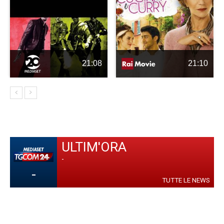
21:08
21:10
ULTIM'ORA
-
-
TUTTE LE NEWS