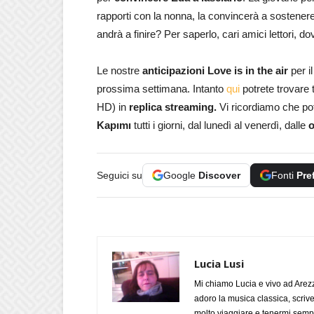
rapporti con la nonna, la convincerà a sostenere
andrà a finire? Per saperlo, cari amici lettori,
Le nostre
anticipazioni Love is in the air
per i
prossima settimana. Intanto
qui
potrete trovare 
HD) in
replica streaming.
Vi ricordiamo che pote
Kapımı
tutti i giorni, dal lunedì al venerdì, dalle
o
Seguici su
Google
Discover
Fonti
Pre
Lucia Lusi
Mi chiamo Lucia e vivo ad Arezz
adoro la musica classica, scrive
molto viaggiare e tenermi sempr