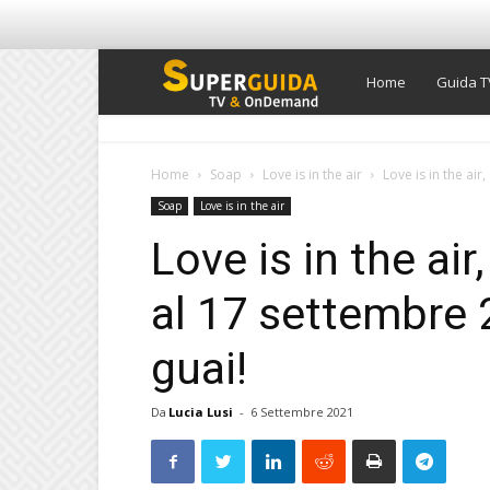
Super
Home
Guida T
Guida
Home
Soap
Love is in the air
Love is in the air
Soap
Love is in the air
TV
Love is in the air
al 17 settembre 
guai!
Da
Lucia Lusi
-
6 Settembre 2021