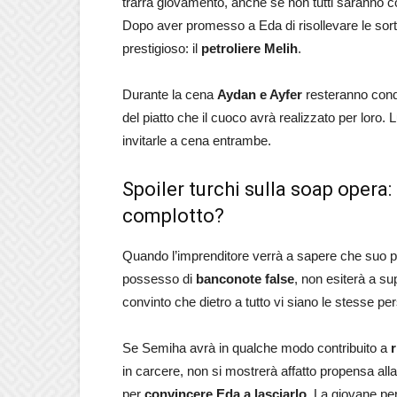
trarrà giovamento, anche se non tutti saranno co
Dopo aver promesso a Eda di risollevare le sorti
prestigioso: il
petroliere Melih
.
Durante la cena
Aydan e Ayfer
resteranno conqu
del piatto che il cuoco avrà realizzato per loro. 
invitarle a cena entrambe.
Spoiler turchi sulla soap opera:
complotto?
Quando l’imprenditore verrà a sapere che suo 
possesso di
banconote false
, non esiterà a su
convinto che dietro a tutto vi siano le stesse pe
Se Semiha avrà in qualche modo contribuito a
in carcere, non si mostrerà affatto propensa alla 
per
convincere Eda a lasciarlo
. La giovane per