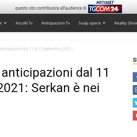
V
Ascolti Tv
Anticipazioni Tv
Soap opera
Reality Sho
, anticipazioni dal 11 al 17 settembre 2021:...
S
, anticipazioni dal 11
2021: Serkan è nei