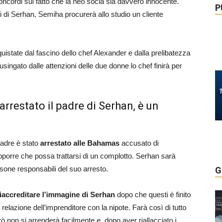
ncordi sul fatto che la neo socia sia davvero innocente.
P
 di Serhan, Semiha procurerà allo studio un cliente
istate dal fascino dello chef Alexander e dalla prelibatezza
Lusingato dalle attenzioni delle due donne lo chef finirà per
 arrestato il padre di Serhan, è un
padre è stato
arrestato alle Bahamas
accusato di
pporre che possa trattarsi di un complotto. Serhan sarà
rsone responsabili del suo arresto.
G
riaccreditare l’immagine di Serhan
dopo che questi è finito
relazione dell’imprenditore con la nipote. Farà così di tutto
ò non si arrenderà facilmente e, dopo aver riallacciato i