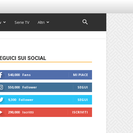
w
Serie TV
Altri
EGUICI SUI SOCIAL
540,000
Fans
MI PIACE
550,000
Follower
SEGUI
9,300
Follower
SEGUI
290,000
Iscritti
ISCRIVITI