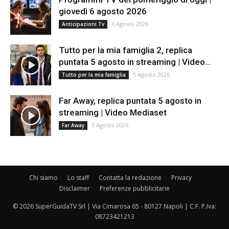
giovedì 6 agosto 2026
6 Agosto 2026
Anticipazioni Tv
Tutto per la mia famiglia 2, replica
puntata 5 agosto in streaming | Video...
5 Agosto 2026
Tutto per la mia famiglia
Far Away, replica puntata 5 agosto in
streaming | Video Mediaset
5 Agosto 2026
Far Away
Chi siamo
Lo staff
Contatta la redazione
Privacy
Disclaimer
Preferenze pubblicitarie
© 2026 SuperGuidaTV Srl | Via Cimarosa 65 - 80127 Napoli | C.F. P.Iva:
08723421213