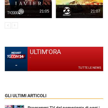
21:05
21:07
ULTIM'ORA
-
-
TUTTE LE NEWS
GLI ULTIMI ARTICOLI
Programmi TV del pomeriggio di oggi |