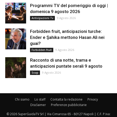
Programmi TV del pomeriggio di oggi |
domenica 9 agosto 2026
9 Agosto 2026
Anticipazioni Tv
Forbidden fruit, anticipazioni turche:
Ender e Şahika mettono Hasan Alì nei
guai?
9 Agosto 2026
Forbidden fruit
Racconto di una notte, trama e
anticipazioni puntate serali 9 agosto
9 Agosto 2026
Soap
Chi siamo
Lo staff
Contatta la redazione
Privacy
Disclaimer
Preferenze pubblicitarie
© 2026 SuperGuidaTV Srl | Via Cimarosa 65 - 80127 Napoli | C.F. P.Iva: