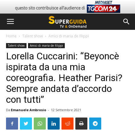
Home
Talent show
Amici di maria de filippi
Talent show
Amici di maria de filippi
Lorella Cuccarini: “Beyoncè
ispirata da una mia
coreografia. Heather Parisi?
Sempre andata d’accordo
con tutti”
Da
Emanuele Ambrosio
-
12 Settembre 2021