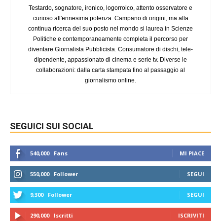
Testardo, sognatore, ironico, logorroico, attento osservatore e
curioso all'ennesima potenza. Campano di origini, ma alla
continua ricerca del suo posto nel mondo si laurea in Scienze
Politiche e contemporaneamente completa il percorso per
diventare Giornalista Pubblicista. Consumatore di dischi, tele-
dipendente, appassionato di cinema e serie tv. Diverse le
collaborazioni: dalla carta stampata fino al passaggio al
giornalismo online.
SEGUICI SUI SOCIAL
540,000
Fans
MI PIACE
550,000
Follower
SEGUI
9,300
Follower
SEGUI
290,000
Iscritti
ISCRIVITI