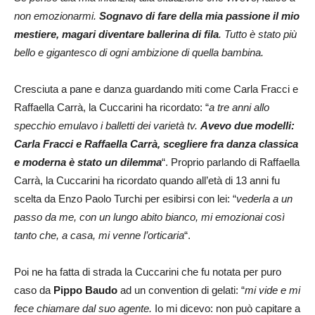
non emozionarmi.
Sognavo di fare della mia passione il mio
mestiere, magari diventare ballerina di fila
. Tutto è stato più
bello e gigantesco di ogni ambizione di quella bambina.
Cresciuta a pane e danza guardando miti come Carla Fracci e
Raffaella Carrà, la Cuccarini ha ricordato: “
a tre anni allo
specchio emulavo i balletti dei varietà tv.
Avevo due modelli:
Carla Fracci e Raffaella Carrà, scegliere fra danza classica
e moderna è stato un dilemma
“. Proprio parlando di Raffaella
Carrà, la Cuccarini ha ricordato quando all’età di 13 anni fu
scelta da Enzo Paolo Turchi per esibirsi con lei: “
vederla a un
passo da me, con un lungo abito bianco, mi emozionai così
tanto che, a casa, mi venne l’orticaria
“.
Poi ne ha fatta di strada la Cuccarini che fu notata per puro
caso da
Pippo Baudo
ad un convention di gelati: “
mi vide e mi
fece chiamare dal suo agente.
Io mi dicevo: non può capitare a