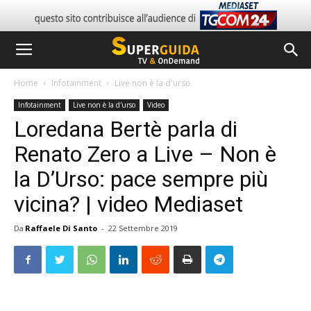
Home
Infotainment
Live non è la d'urso
Infotainment
Live non è la d'urso
Video
Loredana Bertè parla di
Renato Zero a Live – Non è
la D’Urso: pace sempre più
vicina? | video Mediaset
Da
Raffaele Di Santo
-
22 Settembre 2019