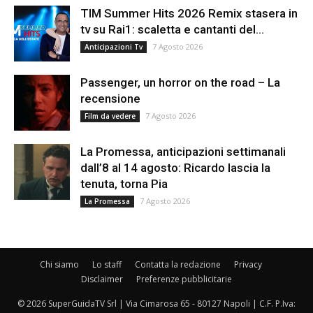
TIM Summer Hits 2026 Remix stasera in
tv su Rai1: scaletta e cantanti del...
7 Agosto 2026
Anticipazioni Tv
Passenger, un horror on the road – La
recensione
7 Agosto 2026
Film da vedere
La Promessa, anticipazioni settimanali
dall’8 al 14 agosto: Ricardo lascia la
tenuta, torna Pia
7 Agosto 2026
La Promessa
Chi siamo
Lo staff
Contatta la redazione
Privacy
Disclaimer
Preferenze pubblicitarie
© 2026 SuperGuidaTV Srl | Via Cimarosa 65 - 80127 Napoli | C.F. P.Iva: