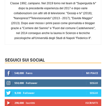
Classe 1992, campano. Nel 2019 torno nel team di "Superguida tv"
dopo la precedente esperienza del 2017 e dopo varie
collaborazioni con altri siti di televisione: "Gossip e tv" (2018);
"Nanopress"/"Televisionando" (2013 - 2017); "Davide Maggio"
(2013). Dopo aver mosso i primi passi come giornalista e blogger
grazie a "Corriere del Sannio" e "Fuori dal comune Castelvenere",
nel 2014 conseguo anche la laurea in Scienze e tecniche
psicologiche all'Università degli Studi di Napoli "Federico II".
SEGUICI SUI SOCIAL
540,000
Fans
MI PIACE
550,000
Follower
SEGUI
9,300
Follower
SEGUI
290,000
Iscritti
ISCRIVITI