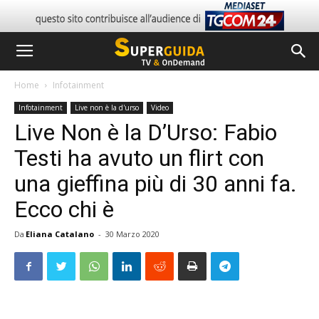
Home
Infotainment
Infotainment
Live non è la d'urso
Video
Live Non è la D’Urso: Fabio
Testi ha avuto un flirt con
una gieffina più di 30 anni fa.
Ecco chi è
Da
Eliana Catalano
-
30 Marzo 2020