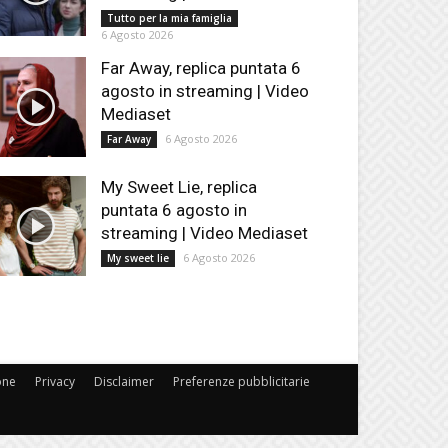
Tutto per la mia famiglia
6 Agosto 2026
Far Away, replica puntata 6
agosto in streaming | Video
Mediaset
6 Agosto 2026
Far Away
My Sweet Lie, replica
puntata 6 agosto in
streaming | Video Mediaset
6 Agosto 2026
My sweet lie
one
Privacy
Disclaimer
Preferenze pubblicitarie