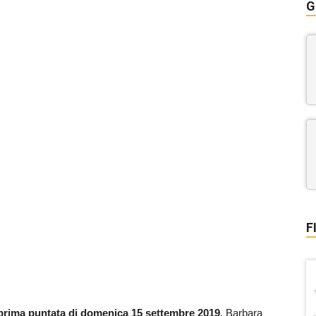
G
F
a prima puntata di domenica 15 settembre 2019
. Barbara