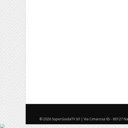
© 2026 SuperGuidaTV Srl | Via Cimarosa 65 - 80127 Nap