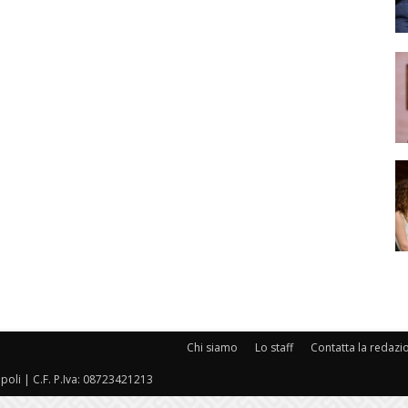
Chi siamo
Lo staff
Contatta la redazi
oli | C.F. P.Iva: 08723421213