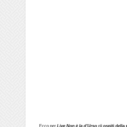
Ecco per
Live Non è la d’Urso
gli
ospiti dell