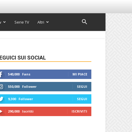
w
Serie TV
Altri
EGUICI SUI SOCIAL
540,000
Fans
MI PIACE
550,000
Follower
SEGUI
9,300
Follower
SEGUI
290,000
Iscritti
ISCRIVITI