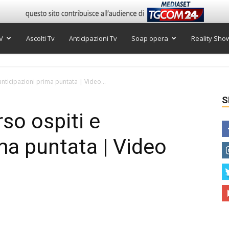
V
Ascolti Tv
Anticipazioni Tv
Soap opera
Reality Sho
anticipazioni prima puntata | Video...
S
rso ospiti e
ma puntata | Video