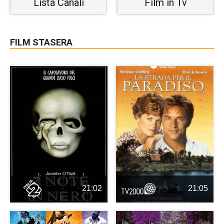
Lista Canali
Film in Tv
FILM STASERA
21:02
21:05