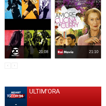
21:08
21:10
ULTIM'ORA
-
-