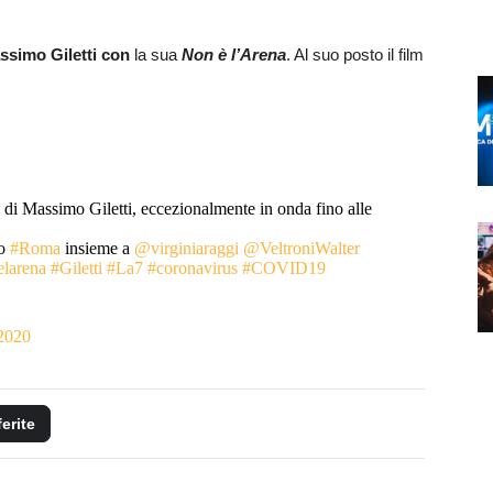
ssimo Giletti con
la sua
Non è l’Arena
. Al suo posto il film
di Massimo Giletti, eccezionalmente in onda fino alle
do
#Roma
insieme a
@virginiaraggi
@VeltroniWalter
larena
#Giletti
#La7
#coronavirus
#COVID19
 2020
ferite