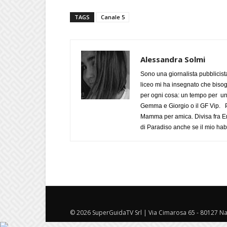
TAGS
Canale 5
Alessandra Solmi
Sono una giornalista pubblicist
liceo mi ha insegnato che biso
per ogni cosa: un tempo per un
Gemma e Giorgio o il GF Vip. Po
Mamma per amica. Divisa fra Em
di Paradiso anche se il mio habi
© 2026 SuperGuidaTV Srl | Via Cimarosa 65 - 80127 Nap