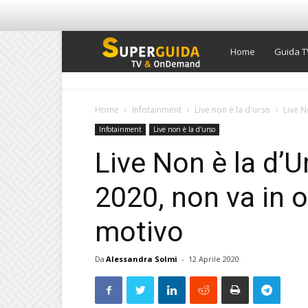
Super
Home
Guida T
Guida
Home
Infotainment
Live non è la d'urso
Live N
Infotainment
Live non è la d'urso
TV
Live Non è la d’U
2020, non va in o
motivo
Da
Alessandra Solmi
-
12 Aprile 2020