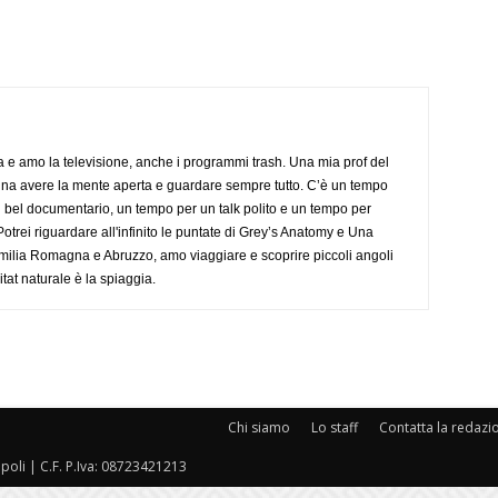
a e amo la televisione, anche i programmi trash. Una mia prof del
gna avere la mente aperta e guardare sempre tutto. C’è un tempo
 bel documentario, un tempo per un talk polito e un tempo per
trei riguardare all'infinito le puntate di Grey’s Anatomy e Una
ilia Romagna e Abruzzo, amo viaggiare e scoprire piccoli angoli
tat naturale è la spiaggia.
Chi siamo
Lo staff
Contatta la redazi
oli | C.F. P.Iva: 08723421213