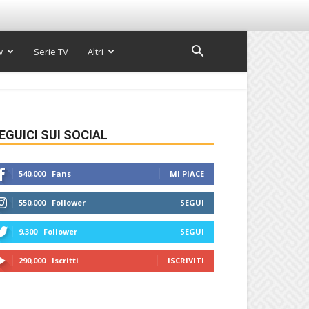
w
Serie TV
Altri
EGUICI SUI SOCIAL
540,000
Fans
MI PIACE
550,000
Follower
SEGUI
9,300
Follower
SEGUI
290,000
Iscritti
ISCRIVITI