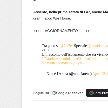
Assente, nella prima serata di La7, anche Ma
drammatico War Horse.
+++++ AGGIORNAMENTO +++++
Tra poco su
@La7tv
Speciale
@nonelarena
21.30.
Un racconto dell’isolamento che sta viven
#ClaudioAmendola
e
#ClaudiaGerini
.
#none
pic.twitter.com/bz4kyIuyVZ
— Non è l'Arena (@nonelarena)
April 12,
Seguici su
Google
Discover
Fonti
Pre