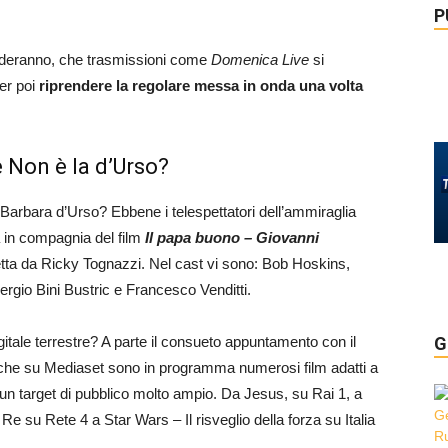
P
rderanno, che trasmissioni come
Domenica Live
si
er poi
riprendere la regolare messa in onda una volta
e Non è la d’Urso?
 Barbara d’Urso? Ebbene i telespettatori dell’ammiraglia
 in compagnia del film
Il papa buono – Giovanni
retta da Ricky Tognazzi. Nel cast vi sono: Bob Hoskins,
ergio Bini Bustric e Francesco Venditti.
igitale terrestre? A parte il consueto appuntamento con il
G
 che su Mediaset sono in programma numerosi film adatti a
 di un target di pubblico molto ampio. Da Jesus, su Rai 1, a
e su Rete 4 a Star Wars – Il risveglio della forza su Italia