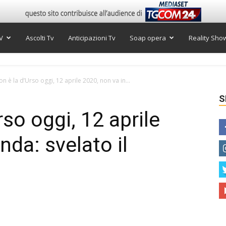
V
Ascolti Tv
Anticipazioni Tv
Soap opera
Reality Sho
on è la d’Urso oggi, 12 aprile 2020, non va in...
S
rso oggi, 12 aprile
nda: svelato il