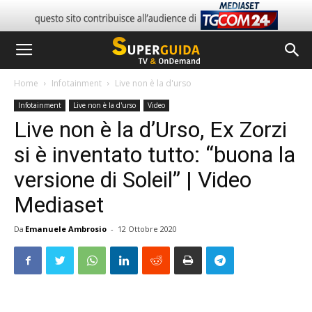
Home
Infotainment
Live non è la d'urso
Infotainment
Live non è la d'urso
Video
Live non è la d’Urso, Ex Zorzi
si è inventato tutto: “buona la
versione di Soleil” | Video
Mediaset
Da
Emanuele Ambrosio
-
12 Ottobre 2020