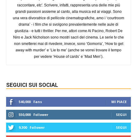
raccontare, etc'. Scrivere, infatti, rappresenta una delle mie più
grandi passioni assieme al canto, alla musica ed ai viaggi. Sono
una vera divoratrice di pellicole cinematografiche, amo i ‘courtroom
drama’ - i film che si svolgono prevalentemente nelle aule di
giustizia - e tutti i thriller. Per me, attori come Al Pacino, Robert De
Niro e Jack Nicholson sono mostri sacri del cinema. Le serie tv che
non smetterei mai di rivedere, invece, sono ‘Gomorra’, ‘How to get
away with murder’ e ‘Lie to me’ (anche se vorrei trovare il tempo
per vedere ‘House of cards’ e ‘Mad Men’).
SEGUICI SUI SOCIAL
540,000
Fans
MI PIACE
550,000
Follower
SEGUI
9,300
Follower
SEGUI