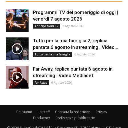
Programmi TV del pomeriggio di oggi |
venerdì 7 agosto 2026
7 Agosto 2026
Anticipazioni Tv
Tutto per la mia famiglia 2, replica
puntata 6 agosto in streaming | Video...
6 Agosto 2026
Tutto per la mia famiglia
Far Away, replica puntata 6 agosto in
streaming | Video Mediaset
6 Agosto 2026
Far Away
Chi siamo
Lo staff
Contatta la redazione
Privacy
Disclaimer
Preferenze pubblicitarie
© 2026 SuperGuidaTV Srl | Via Cimarosa 65 - 80127 Napoli | C.F. P.Iva: