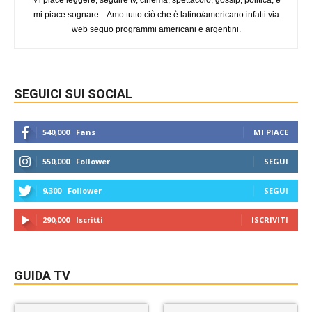
Mi piace leggere, seguire tv, cinema, spettacolo, gossip, politica, e
mi piace sognare... Amo tutto ciò che è latino/americano infatti via
web seguo programmi americani e argentini.
SEGUICI SUI SOCIAL
540,000
Fans
MI PIACE
550,000
Follower
SEGUI
9,300
Follower
SEGUI
290,000
Iscritti
ISCRIVITI
GUIDA TV