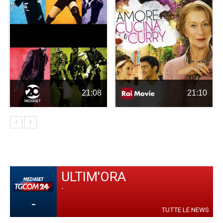
21:08
21:10
ULTIM'ORA
-
-
TUTTE LE NEWS