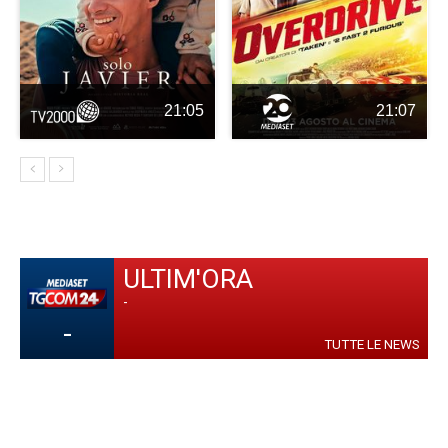
21:05
21:07
ULTIM'ORA
-
-
TUTTE LE NEWS