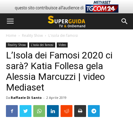
Home
Reality Show
L'isola dei famosi
Reality Show
L'isola dei famosi
Video
L’Isola dei Famosi 2020 ci
sarà? Katia Follesa gela
Alessia Marcuzzi | video
Mediaset
Da
Raffaele Di Santo
-
2 Aprile 2019