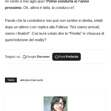
mi sento a mio agio qua?
Potrei condurla io l’anno
prossimo
. Ok, allora è fatta, la conduco io
“.
Parole che la conduttrice non può non sentire in diretta, infatti
dopo un attimo così replica alla Follesa: “
Noi siamo arrivati,
siamo i finalisti
“. Cos’avrà voluto dire la “Pinella” in chiusura di
quest’edizione del reality?
Seguici su
Google
Discover
Fonti
Preferite
TAGS
alessia marcuzzi