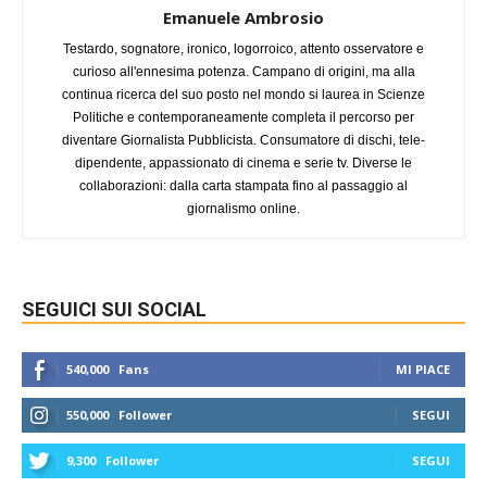
Emanuele Ambrosio
Testardo, sognatore, ironico, logorroico, attento osservatore e
curioso all'ennesima potenza. Campano di origini, ma alla
continua ricerca del suo posto nel mondo si laurea in Scienze
Politiche e contemporaneamente completa il percorso per
diventare Giornalista Pubblicista. Consumatore di dischi, tele-
dipendente, appassionato di cinema e serie tv. Diverse le
collaborazioni: dalla carta stampata fino al passaggio al
giornalismo online.
SEGUICI SUI SOCIAL
540,000
Fans
MI PIACE
550,000
Follower
SEGUI
9,300
Follower
SEGUI