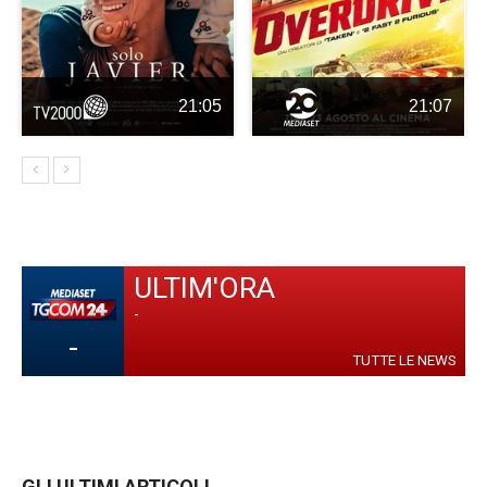
21:05
21:07
ULTIM'ORA
-
-
TUTTE LE NEWS
GLI ULTIMI ARTICOLI