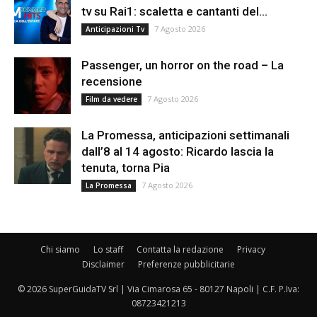
tv su Rai1: scaletta e cantanti del...
7 Agosto 2026
Anticipazioni Tv
Passenger, un horror on the road – La
recensione
7 Agosto 2026
Film da vedere
La Promessa, anticipazioni settimanali
dall’8 al 14 agosto: Ricardo lascia la
tenuta, torna Pia
7 Agosto 2026
La Promessa
Chi siamo
Lo staff
Contatta la redazione
Privacy
Disclaimer
Preferenze pubblicitarie
© 2026 SuperGuidaTV Srl | Via Cimarosa 65 - 80127 Napoli | C.F. P.Iva:
08723421213