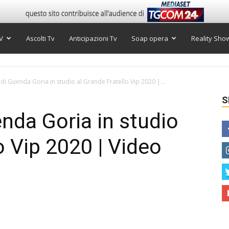
V
Ascolti Tv
Anticipazioni Tv
Soap opera
Reality Sho
 di Guenda Goria in studio al Grande Fratello Vip 2020 |...
S
enda Goria in studio
o Vip 2020 | Video