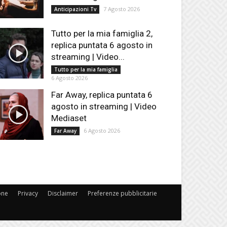
7 Agosto 2026
Anticipazioni Tv
Tutto per la mia famiglia 2,
replica puntata 6 agosto in
streaming | Video...
Tutto per la mia famiglia
6 Agosto 2026
Far Away, replica puntata 6
agosto in streaming | Video
Mediaset
6 Agosto 2026
Far Away
one
Privacy
Disclaimer
Preferenze pubblicitarie