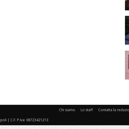
Chi siamo
Lo staff
Contatta la redazi
oli | C.F. P.Iva: 08723421213