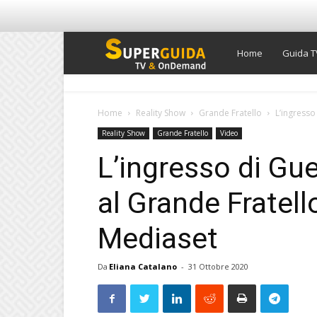
Super
Home
Guida T
Guida
Home
Reality Show
Grande Fratello
L’ingresso
Reality Show
Grande Fratello
Video
TV
L’ingresso di Gu
al Grande Fratell
Mediaset
Da
Eliana Catalano
-
31 Ottobre 2020