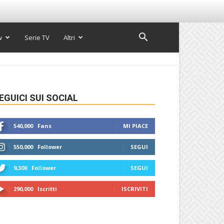
w
Serie TV
Altri
EGUICI SUI SOCIAL
540,000
Fans
MI PIACE
550,000
Follower
SEGUI
9,300
Follower
SEGUI
290,000
Iscritti
ISCRIVITI