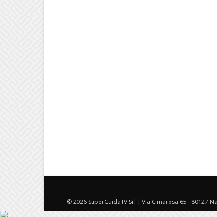
© 2026 SuperGuidaTV Srl | Via Cimarosa 65 - 80127 Nap