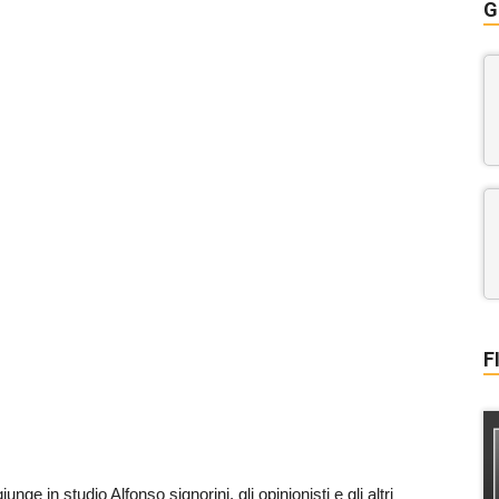
G
F
ge in studio Alfonso signorini, gli opinionisti e gli altri