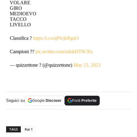
VOLARE
GIRO
MEDIOEVO
TACCO
LIVELLO
Classifica ?
https://t.co/qPfvjkRguO
Campioni ??
pic.twitter.com/ndzkHT9CRo
— quizzettone ? (@quizzettone)
May 23, 2023
Seguici su
Google
Discover
Fonti
Preferite
TAGS
Rai 1