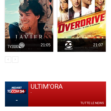
21:05
21:07
ULTIM'ORA
-
-
TUTTE LE NEWS