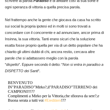
scrivere la parola
Paradiso
e di affidare così la sua sorte e
ogni speranza di vittoria a quella precisa parola.
Nel frattempo anche la gente che giocava da casa ha scritto
sui social la propria ipotesi ed in molti si sono trovati a
concordare con il concorrente e ad annunciare, ancor prima di
Insinna, la sua vittoria. Tanti erano sicuri che la soluzione
esatta fosse proprio quella per via di un detto popolare che ha
chiarito gli ultimi dubbi di chi, ancora restio, cercava altre
parole che si adattassero meglio con la parola
“
dispetto
“. Eppure secondo il detto: “
Non si entra in paradiso a
DISPETTO dei Santi
“.
BENVENUTO
IN"PARADISO"Mirko?,il"PARADISO"TERRENO dei
CAMPIONI!!!??
Complimenti a Mirko per la Vittoria,che sfiorava da sere?,e
Buona serata a tutti voi
#Ereditiers
!??