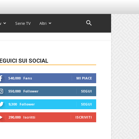
w
Serie TV
Altri
EGUICI SUI SOCIAL
540,000
Fans
MI PIACE
550,000
Follower
SEGUI
9,300
Follower
SEGUI
290,000
Iscritti
ISCRIVITI