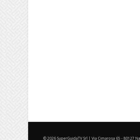
© 2026 SuperGuidaTV Srl | Via Cimarosa 65 - 80127 Nap