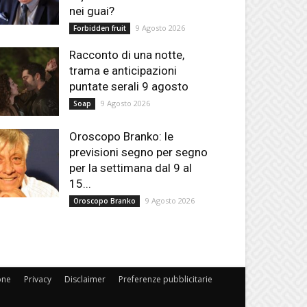
nei guai?
9 Agosto 2026
Forbidden fruit
Racconto di una notte,
trama e anticipazioni
puntate serali 9 agosto
9 Agosto 2026
Soap
Oroscopo Branko: le
previsioni segno per segno
per la settimana dal 9 al
15...
9 Agosto 2026
Oroscopo Branko
one
Privacy
Disclaimer
Preferenze pubblicitarie