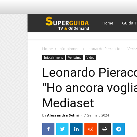
Super
Home
Guida T
Guida
Home
Infotainment
Leonardo Pieraccioni a Veriss
Infotainment
Verissimo
Video
TV
Leonardo Pieracc
“Ho ancora voglia 
Mediaset
Da
Alessandra Solmi
-
7 Gennaio 2024