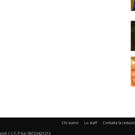
Chi siamo
Lo staff
Contatta la redazi
oli | C.F. P.Iva: 08723421213