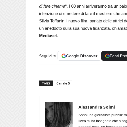
di fare cinema
“. I 60 anni arriveranno tra un pa
intenzione di smettere di fare il mestiere che am
Silvia Toffanin il nuovo film, parlato delle attric
un aneddoto sulla sua nuova fidanzata, chiamata 
Mediaset.
Seguici su
Google
Discover
Fonti
Pre
TAGS
Canale 5
Alessandra Solmi
Sono una giornalista pubblicist
liceo mi ha insegnato che biso
per ogni cosa: un tempo per un