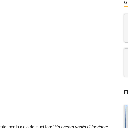
G
F
ato, per la gioia dei suoi fan: “
Ho ancora voglia di far ridere,