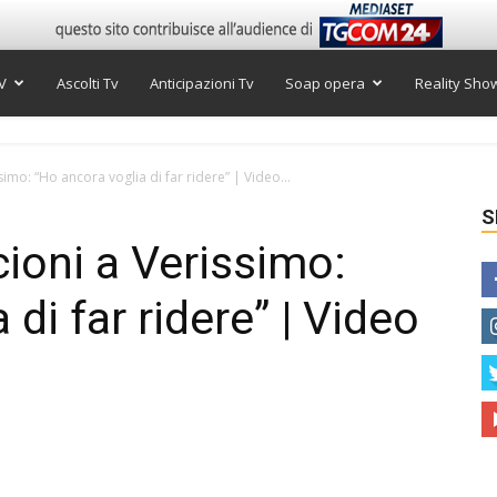
V
Ascolti Tv
Anticipazioni Tv
Soap opera
Reality Sho
imo: “Ho ancora voglia di far ridere” | Video...
S
ioni a Verissimo:
di far ridere” | Video