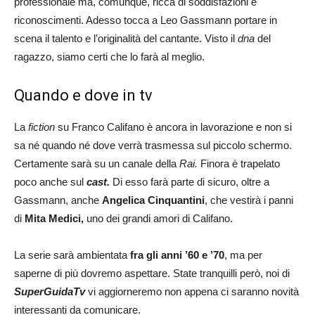
professionale ma, comunque, ricca di soddisfazioni e
riconoscimenti. Adesso tocca a Leo Gassmann portare in
scena il talento e l’originalità del cantante. Visto il
dna
del
ragazzo, siamo certi che lo farà al meglio.
Quando e dove in tv
La
fiction
su Franco Califano è ancora in lavorazione e non si
sa né quando né dove verrà trasmessa sul piccolo schermo.
Certamente sarà su un canale della
Rai.
Finora è trapelato
poco anche sul
cast.
Di esso farà parte di sicuro, oltre a
Gassmann, anche
Angelica Cinquantini
, che vestirà i panni
di
Mita Medici,
uno dei grandi amori di Califano.
La serie sarà ambientata
fra gli anni ’60 e ’70
, ma per
saperne di più dovremo aspettare. State tranquilli però, noi di
SuperGuidaTv
vi aggiorneremo non appena ci saranno novità
interessanti da comunicare.