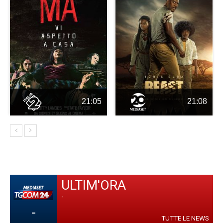
21:05
21:08
ULTIM'ORA
-
-
TUTTE LE NEWS