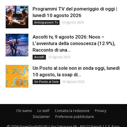
Programmi TV del pomeriggio di oggi |
lunedì 10 agosto 2026
10 Agosto 2026
Anticipazioni Tv
Ascolti tv, 9 agosto 2026: Noos –
L’avventura della conoscenza (12.9%),
Racconto di una...
10 Agosto 2026
Ascolti
Un Posto al sole non in onda oggi, lunedì
10 agosto, la soap di...
10 Agosto 2026
Un Posto al Sole
Chi siamo
Lo staff
Contatta la redazione
Privacy
Disclaimer
Preferenze pubblicitarie
© 2026 SuperGuidaTV Srl | Via Cimarosa 65 - 80127 Napoli | C.F. P.Iva: