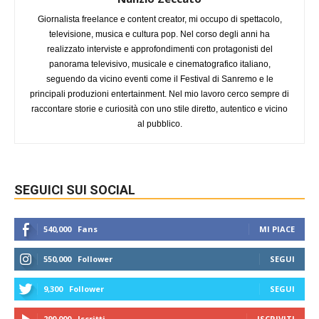
Giornalista freelance e content creator, mi occupo di spettacolo,
televisione, musica e cultura pop. Nel corso degli anni ha
realizzato interviste e approfondimenti con protagonisti del
panorama televisivo, musicale e cinematografico italiano,
seguendo da vicino eventi come il Festival di Sanremo e le
principali produzioni entertainment. Nel mio lavoro cerco sempre di
raccontare storie e curiosità con uno stile diretto, autentico e vicino
al pubblico.
SEGUICI SUI SOCIAL
540,000
Fans
MI PIACE
550,000
Follower
SEGUI
9,300
Follower
SEGUI
290,000
Iscritti
ISCRIVITI