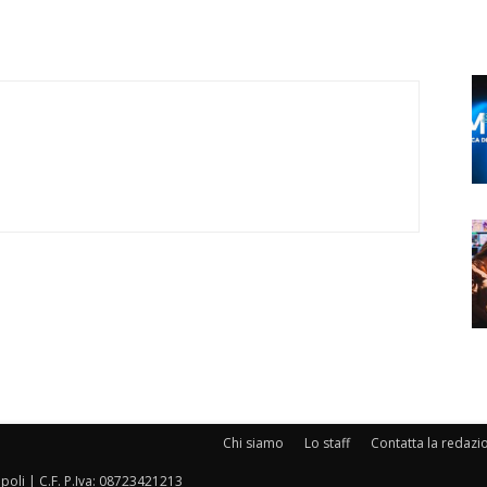
Chi siamo
Lo staff
Contatta la redazi
oli | C.F. P.Iva: 08723421213