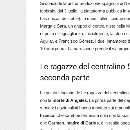
Si conclude la prima produzione spagnola di Netf
febbraio, dal 3 luglio, la piattaforma pubblica la
s
Las chicas del cable). In questi ultimi cinque ep
Marga e Sara, un gruppo di centraliniste nella Ma
rispetto e l’uguaglianza. Inizialmente, la storia s
Aguilar, e Francisco Gómez. I due, innamorati da
10 anni prima. La narrazione prende il via proprio
Le ragazze del centralino 5
seconda parte
La quinta stagione de Le ragazze del centralino p
con la
morte di Angeles
. La prima parte del cap
storica: i nazionalisti hanno trionfato sui repubbl
Franco
, che sarebbe terminata solo con la sua
che
Carmen, madre di Carlos
, è in realtà anc