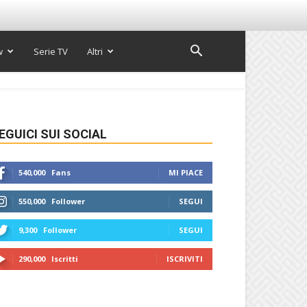
w
Serie TV
Altri
EGUICI SUI SOCIAL
540,000
Fans
MI PIACE
550,000
Follower
SEGUI
9,300
Follower
SEGUI
290,000
Iscritti
ISCRIVITI