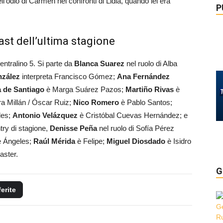
ll’odio di Carmen nei confronti di Lidia, quando lei era
P
cast dell’ultima stagione
entralino 5. Si parte da
Blanca Suarez
nel ruolo di Alba
zález
interpreta Francisco Gómez;
Ana Fernández
 de Santiago
è Marga Suárez Pazos;
Martiño Rivas
è
ra Millán / Óscar Ruiz;
Nico Romero
è Pablo Santos;
des;
Antonio Velázquez
è Cristóbal Cuevas Hernández; e
try di stagione,
Denisse Peña
nel ruolo di Sofía Pérez
 e Ángeles;
Raúl Mérida
è Felipe;
Miguel Diosdado
è Isidro
aster.
G
ferite