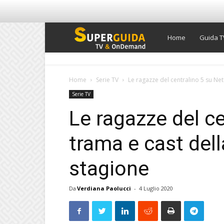
Super
Home
Guida T
Guida
Home
Serie TV
Le ragazze del centralino 5 su Netf
Serie TV
TV
Le ragazze del ce
trama e cast del
stagione
Da
Verdiana Paolucci
-
4 Luglio 2020