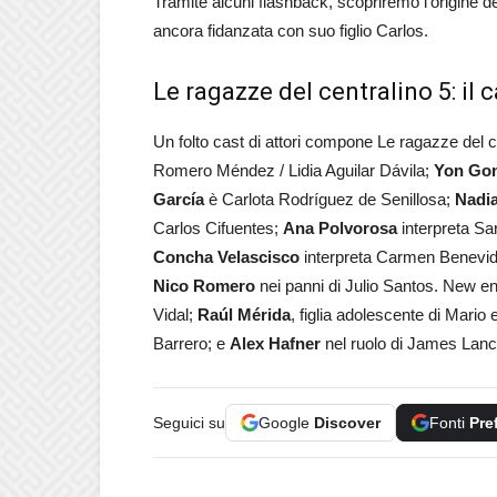
Tramite alcuni flashback, scopriremo l’origine de
ancora fidanzata con suo figlio Carlos.
Le ragazze del centralino 5: il 
Un folto cast di attori compone Le ragazze del c
Romero Méndez / Lidia Aguilar Dávila;
Yon Gon
García
è Carlota Rodríguez de Senillosa;
Nadia
Carlos Cifuentes;
Ana Polvorosa
interpreta Sa
Concha Velascisco
interpreta Carmen Benevi
Nico Romero
nei panni di Julio Santos. New en
Vidal;
Raúl Mérida
, figlia adolescente di Mario
Barrero; e
Alex Hafner
nel ruolo di James Lanc
Seguici su
Google
Discover
Fonti
Pre