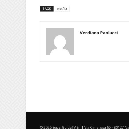
TAGS
netflix
Verdiana Paolucci
© 2026 SuperGuidaTV Srl | Via Cimarosa 65 - 80127 Nap