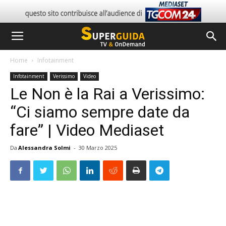
Home
Infotainment
Infotainment
Verissimo
Video
Le Non è la Rai a Verissimo:
“Ci siamo sempre date da
fare” | Video Mediaset
Da
Alessandra Solmi
-
30 Marzo 2025