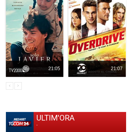
21:05
21:07
ULTIM'ORA
-