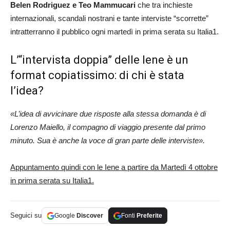
Belen Rodriguez e Teo Mammucari
che tra inchieste
internazionali, scandali nostrani e tante interviste “scorrette”
intratterranno il pubblico ogni martedì in prima serata su Italia1.
L’“intervista doppia” delle Iene è un
format copiatissimo: di chi è stata
l’idea?
«L’idea di avvicinare due risposte alla stessa domanda è di
Lorenzo Maiello, il compagno di viaggio presente dal primo
minuto. Sua è anche la voce di gran parte delle interviste».
Appuntamento quindi con le Iene a partire da Martedì 4 ottobre
in prima serata su Italia1.
Seguici su
Google
Discover
Fonti
Preferite