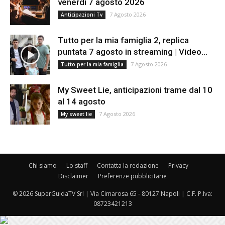
venerdì 7 agosto 2026
7 Agosto 2026
Anticipazioni Tv
Tutto per la mia famiglia 2, replica
puntata 7 agosto in streaming | Video...
7 Agosto 2026
Tutto per la mia famiglia
My Sweet Lie, anticipazioni trame dal 10
al 14 agosto
7 Agosto 2026
My sweet lie
Chi siamo
Lo staff
Contatta la redazione
Privacy
Disclaimer
Preferenze pubblicitarie
© 2026 SuperGuidaTV Srl | Via Cimarosa 65 - 80127 Napoli | C.F. P.Iva:
08723421213