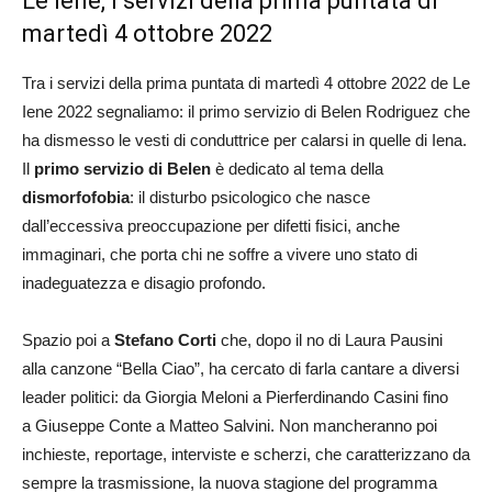
Le Iene, i servizi della prima puntata di
martedì 4 ottobre 2022
Tra i servizi della prima puntata di martedì 4 ottobre 2022 de Le
Iene 2022 segnaliamo: il primo servizio di Belen Rodriguez che
ha dismesso le vesti di conduttrice per calarsi in quelle di Iena.
Il
primo servizio di Belen
è dedicato al tema della
dismorfofobia
: il disturbo psicologico che nasce
dall’eccessiva preoccupazione per difetti fisici, anche
immaginari, che porta chi ne soffre a vivere uno stato di
inadeguatezza e disagio profondo.
Spazio poi a
Stefano Corti
che, dopo il no di Laura Pausini
alla canzone “Bella Ciao”, ha cercato di farla cantare a diversi
leader politici: da Giorgia Meloni a Pierferdinando Casini fino
a Giuseppe Conte a Matteo Salvini. Non mancheranno poi
inchieste, reportage, interviste e scherzi, che caratterizzano da
sempre la trasmissione, la nuova stagione del programma