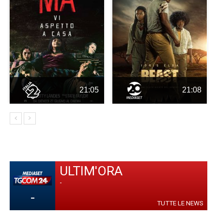
21:05
21:08
ULTIM'ORA
-
-
TUTTE LE NEWS