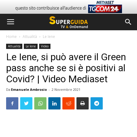
Home
Attualità
Le Iene
Attualità
Le Iene
Video
Le Iene, si può avere il Green
pass anche se si è positivi al
Covid? | Video Mediaset
Da
Emanuele Ambrosio
-
2 Novembre 2021