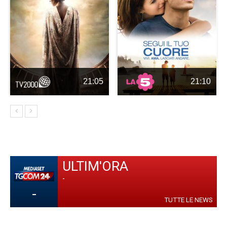
21:05
21:10
ULTIM'ORA
-
-
TUTTE LE NEWS