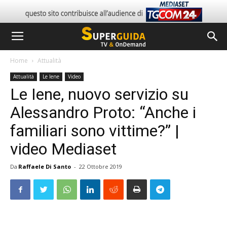
Home
Attualità
Attualità
Le Iene
Video
Le Iene, nuovo servizio su
Alessandro Proto: “Anche i
familiari sono vittime?” |
video Mediaset
Da
Raffaele Di Santo
-
22 Ottobre 2019