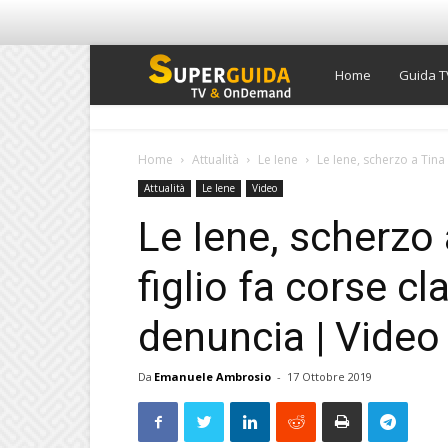
Super
Home
Guida T
Guida
Home
Attualità
Le Iene
Le Iene, scherzo a Tina C
Attualità
Le Iene
Video
TV
Le Iene, scherzo a
figlio fa corse cl
denuncia | Video
Da
Emanuele Ambrosio
-
17 Ottobre 2019