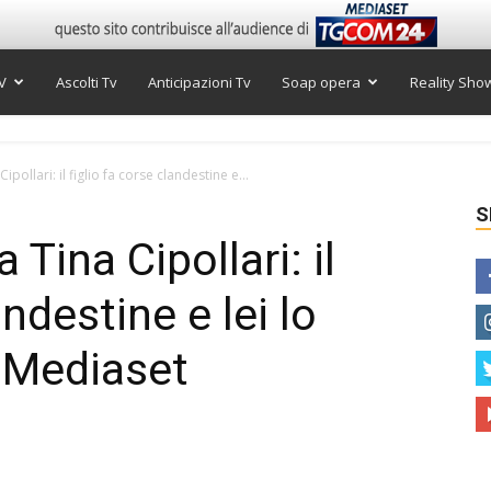
V
Ascolti Tv
Anticipazioni Tv
Soap opera
Reality Sho
ipollari: il figlio fa corse clandestine e...
S
 Tina Cipollari: il
andestine e lei lo
 Mediaset