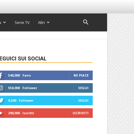
w
Serie TV
Altri
EGUICI SUI SOCIAL
540,000
Fans
MI PIACE
550,000
Follower
SEGUI
9,300
Follower
SEGUI
290,000
Iscritti
ISCRIVITI