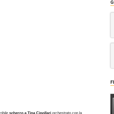
G
F
rribile
scherzo a Tina Cipollari
orchestrato con la