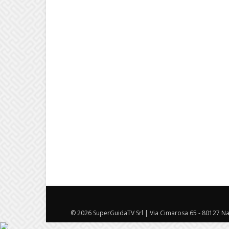
© 2026 SuperGuidaTV Srl | Via Cimarosa 65 - 80127 Nap