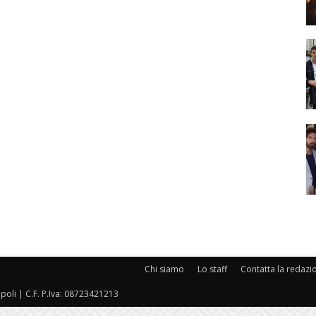
Chi siamo
Lo staff
Contatta la redazi
oli | C.F. P.Iva: 08723421213